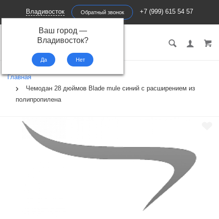
Владивосток
+7 (999) 615 54 57
Обратный звонок
Ваш город —
ПЕРВЫЙ
Владивосток
?
ЧЕМОДАН
Главная
Чемодан 28 дюймов Blade mule синий с расширением из
полипропилена