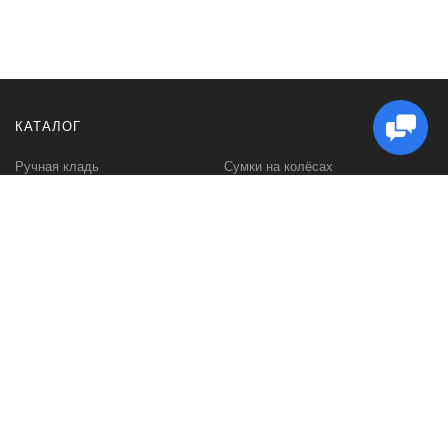
КАТАЛОГ
Ручная кладь
Сумки на колёсах
Чемоданы (средний размер)
Сумки дорожные
Чемоданы (большой размер)
Портпледы
Детские чемоданы
Бьюти-кейсы
Чехлы для чемоданов
Аксессуары для путешествия
Подарочные сертификаты
ПОКУПАТЕЛЮ
МЫ В СЕТИ
Бесплатная доставка
WhatsApp