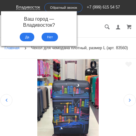
Владивосток
+7 (999) 615 54 57
Обратный звонок
Ваш город —
ПЕРВЫЙ
Владивосток
?
ЧЕМОДАН
Главная
Чехол для чемодана плотный, размер L (арт. 83560)