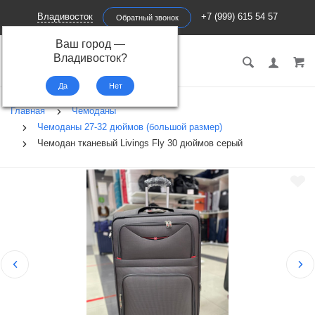
Владивосток
+7 (999) 615 54 57
Обратный звонок
Ваш город —
ПЕРВЫЙ
Владивосток
?
ЧЕМОДАН
Главная
Чемоданы
Чемоданы 27-32 дюймов (большой размер)
Чемодан тканевый Livings Fly 30 дюймов серый