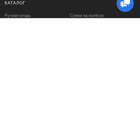
КАТАЛОГ
Ручная кладь
Сумки на колёсах
Чемоданы (средний размер)
Сумки дорожные
Чемоданы (большой размер)
Портпледы
Детские чемоданы
Бьюти-кейсы
Чехлы для чемоданов
Аксессуары для путешествия
Подарочные сертификаты
ПОКУПАТЕЛЮ
МЫ В СЕТИ
Бесплатная доставка
WhatsApp
Контакты
Telegram
Гарантия и возврат
Instagram
Настройка кодового замка
Отзывы 2ГИС